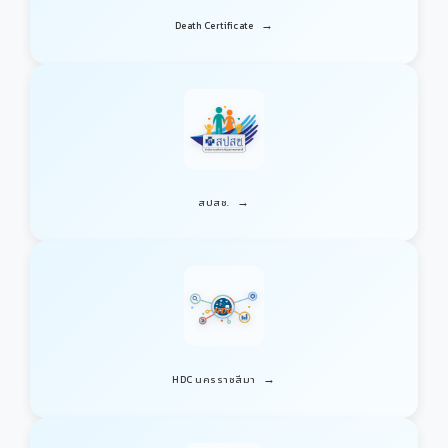
→
Death Certificate
→
สปสช.
→
HDC นครราชสีมา