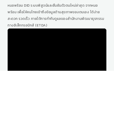
หมอพร้อม DID ระบบพิสูจน์และยืนยันตัวตนใหม่ล่าสุด จากหมอ
พร้อม เพื่อให้คนไทยเข้าถึงข้อมูลด้านสุขภาพของตนเอง ได้ง่าย
สะดวก รวดเร็ว ภายใต้การกำกับดูแลของสำนักงานพัฒนาธุรกรรม
ทางอิเล็กทรอนิกส์ (ETDA)
รู้ทันป้องกันได้ปลอดภัยจากโรคพิษสุนัขบ้า
รู้ทันป้องกันได้ปลอดภัยจากโรคพิษสุนัขบ้า โดยสำนักสื่อสารความ