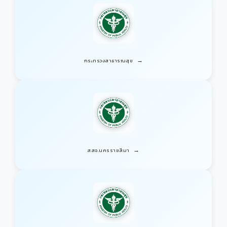
→
กระทรวงสาธารณสุข
→
สสจ.นครราชสีมา