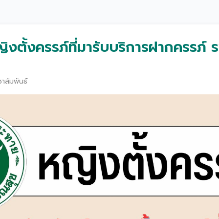
ญิงตั้งครรภ์ที่มารับบริการฝากครรภ์ 
าสัมพันธ์