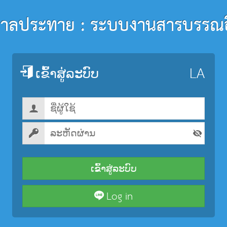
าลประทาย : ระบบงานสารบรรณอิเ
ເຂົ້າສູ່ລະບົບ
ເຂົ້າສູ່ລະບົບ
Log in