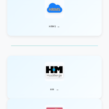
→
HRMS
→
HM