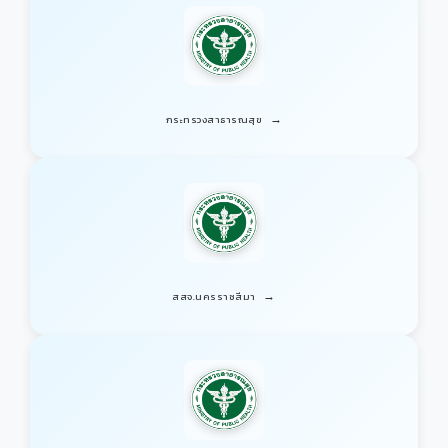
→
กระทรวงสาธารณสุข
→
สสจ.นครราชสีมา