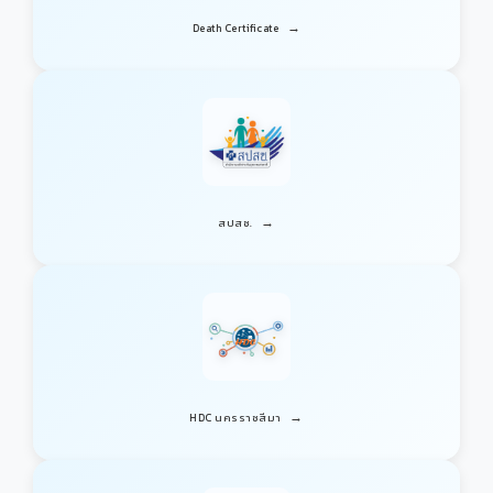
→
Death Certificate
→
สปสช.
→
HDC นครราชสีมา