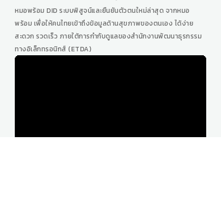
หมอพร้อม DID ระบบพิสูจน์และยืนยันตัวตนใหม่ล่าสุด จากหมอ
พร้อม เพื่อให้คนไทยเข้าถึงข้อมูลด้านสุขภาพของตนเอง ได้ง่าย
สะดวก รวดเร็ว ภายใต้การกำกับดูแลของสำนักงานพัฒนาธุรกรรม
ทางอิเล็กทรอนิกส์ (ETDA)
รู้ทันป้องกันได้ปลอดภัยจากโรคพิษสุนัขบ้า
รู้ทันป้องกันได้ปลอดภัยจากโรคพิษสุนัขบ้า โดยสำนักสื่อสารความ